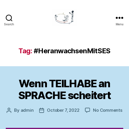
Search
Menu
LOGOCOM
Tag:
#HeranwachsenMitSES
Wenn TEILHABE an
SPRACHE scheitert
on
By
admin
October 7, 2022
No Comments
Post
Post
We
author
date
TE
an